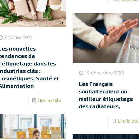
7 février 2024
Les nouvelles
tendances de
l’étiquetage dans les
industries clés :
13 décembre 2023
Cosmétiques, Santé et
Les Français
Alimentation
souhaiteraient un
meilleur étiquetage
Lire la suite
des radiateurs,
Lire la sui