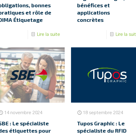
obligations, bonnes
bénéfices et
pratiques et rôle de
applications
DIMA Étiquetage
concrètes
Lire la suite
Lire la sui
14 novembre 2024
18 septembre 2024
SBE : Le spécialiste
Tupos Graphic : Le
des étiquettes pour
spécialiste du RFID