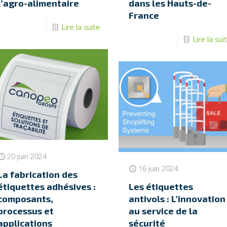
l’agro-alimentaire
dans les Hauts-de-
France
Lire la suite
Lire la sui
20 juin 2024
16 juin 2024
La fabrication des
étiquettes adhésives :
Les étiquettes
composants,
antivols : L’innovation
processus et
au service de la
applications
sécurité