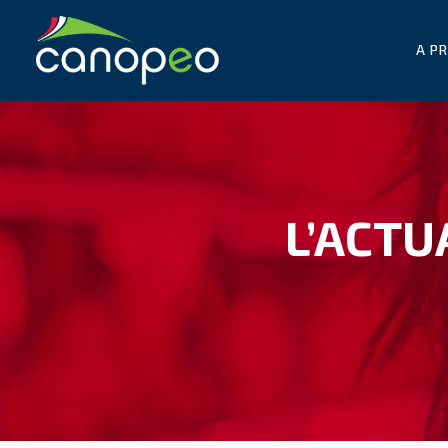
A P
L’ACTU