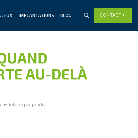
NJEUX
IMPLANTATIONS
BLOG
CONTACT
 QUAND
RTE AU-DELÀ
au-delà du pur produit