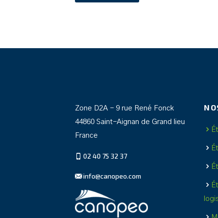
NO
Zone D2A - 9 rue René Fonck
44860 Saint-Aignan de Grand lieu
É
France
É
02 40 75 32 37
É
info@canopeo.com
É
logi
Ma