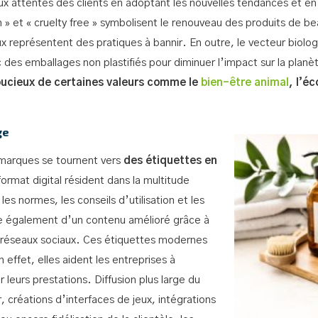
ux attentes des clients en adoptant les nouvelles tendances et en
egan » et « cruelty free » symbolisent le renouveau des produits de
 représentent des pratiques à bannir. En outre, le vecteur biolog
es emballages non plastifiés pour diminuer l’impact sur la planè
ucieux de certaines valeurs comme le
bien-être animal
, l’éc
ge
 marques se tournent vers
des étiquettes en
ormat digital résident dans la multitude
les normes, les conseils d’utilisation et les
e également d’un contenu amélioré grâce à
s réseaux sociaux. Ces étiquettes modernes
 effet, elles aident les entreprises à
 leurs prestations. Diffusion plus large du
 créations d’interfaces de jeux, intégrations