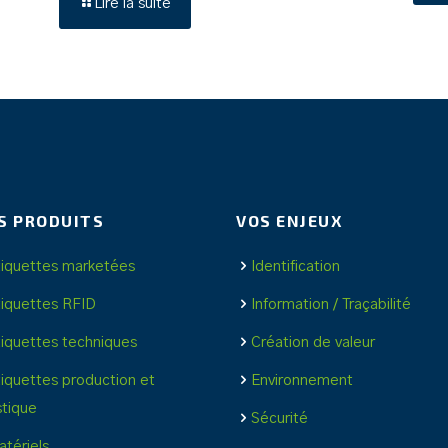
Lire la suite
S PRODUITS
VOS ENJEUX
tiquettes marketées
Identification
tiquettes RFID
Information / Traçabilité
tiquettes techniques
Création de valeur
tiquettes production et
Environnement
stique
Sécurité
tériels