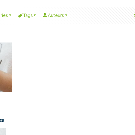
ries
Tags
Auteurs
es