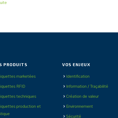
suite
S PRODUITS
VOS ENJEUX
tiquettes marketées
Identification
tiquettes RFID
Information / Traçabilité
tiquettes techniques
Création de valeur
tiquettes production et
Environnement
stique
Sécurité