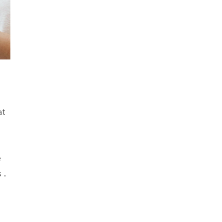
at
e
 .