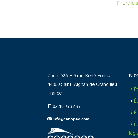
Lire la 
NO
Zone D2A - 9 rue René Fonck
44860 Saint-Aignan de Grand lieu
É
France
É
02 40 75 32 37
É
info@canopeo.com
É
logi