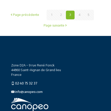
Page précédente
1
2
3
4
5
Page suivante
Zone D2A - 9 rue René Fonck
44860 Saint-Aignan de Grand lieu
France
02 40 75 32 37
info@canopeo.com